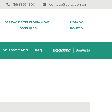
(16) 3362-1900
contato@acisc.com.br
GESTÃO DE TELEFONIA MÓVEL
2º VIA DO
ACCELULAR
BOLETO
L DO ASSOCIADO
FAQ